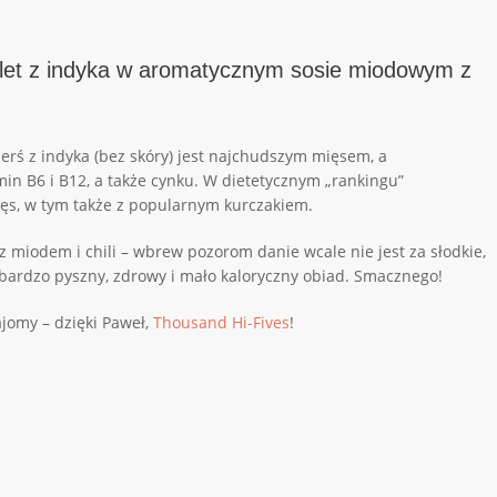
ilet z indyka w aromatycznym sosie miodowym z
ierś z indyka (bez skóry) jest najchudszym mięsem, a
in B6 i B12, a także cynku. W dietetycznym „rankingu”
ęs, w tym także z popularnym kurczakiem.
 miodem i chili – wbrew pozorom danie wcale nie jest za słodkie,
bardzo pyszny, zdrowy i mało kaloryczny obiad. Smacznego!
jomy – dzięki Paweł,
Thousand Hi-Fives
!