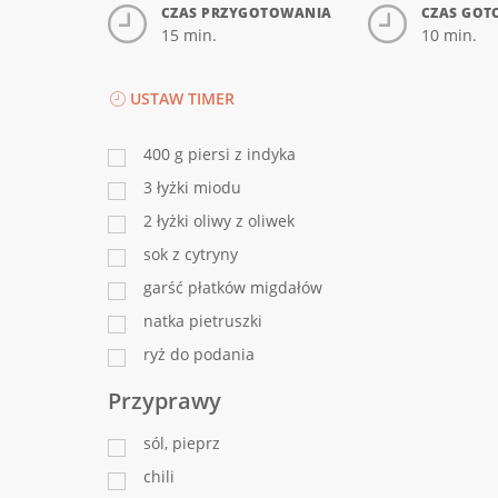
CZAS PRZYGOTOWANIA
CZAS GOT
15 min.
10 min.
USTAW TIMER
400
g
piersi z indyka
3
łyżki miodu
2
łyżki oliwy z oliwek
sok z cytryny
garść płatków migdałów
natka pietruszki
ryż do podania
Przyprawy
sól, pieprz
chili