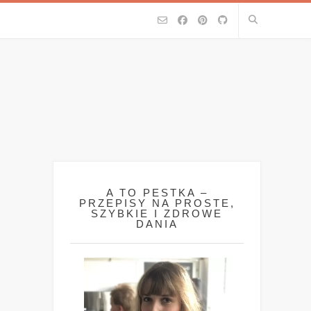
A TO PESTKA –
PRZEPISY NA PROSTE,
SZYBKIE I ZDROWE
DANIA