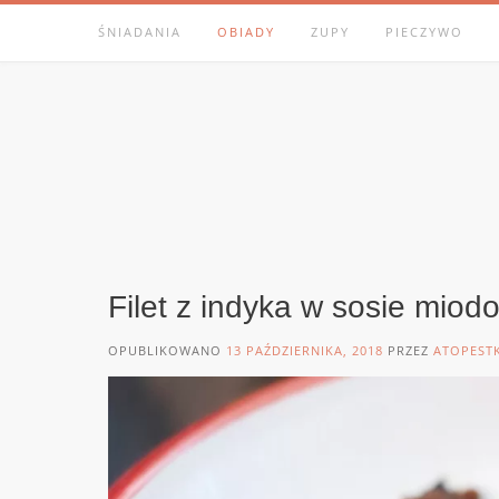
Skip
ŚNIADANIA
OBIADY
ZUPY
PIECZYWO
to
content
Filet z indyka w sosie miod
OPUBLIKOWANO
13 PAŹDZIERNIKA, 2018
PRZEZ
ATOPEST