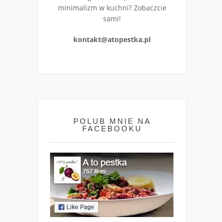
minimalizm w kuchni? Zobaczcie
sami!
kontakt@atopestka.pl
POLUB MNIE NA
FACEBOOKU