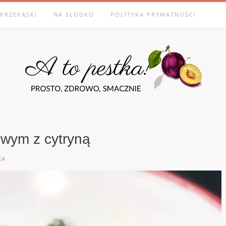
PRZEKĄSKI
NA SŁODKO
POLITYKA PRYWATNOŚCI
owym z cytryną
KA