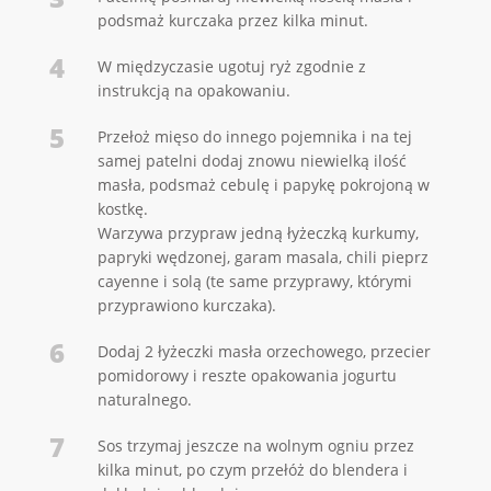
podsmaż kurczaka przez kilka minut.
4
W międzyczasie ugotuj ryż zgodnie z
instrukcją na opakowaniu.
5
Przełoż mięso do innego pojemnika i na tej
samej patelni dodaj znowu niewielką ilość
masła, podsmaż cebulę i papykę pokrojoną w
kostkę.
Warzywa przypraw jedną łyżeczką kurkumy,
papryki wędzonej, garam masala, chili pieprz
cayenne i solą (te same przyprawy, którymi
przyprawiono kurczaka).
6
Dodaj 2 łyżeczki masła orzechowego, przecier
pomidorowy i reszte opakowania jogurtu
naturalnego.
7
Sos trzymaj jeszcze na wolnym ogniu przez
kilka minut, po czym przełóż do blendera i