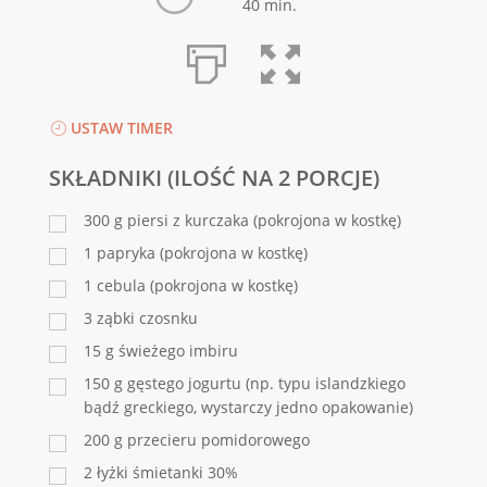
40 min.
USTAW TIMER
SKŁADNIKI (ILOŚĆ NA 2 PORCJE)
300
g
piersi z kurczaka (pokrojona w kostkę)
1
papryka (pokrojona w kostkę)
1
cebula (pokrojona w kostkę)
3
ząbki czosnku
15
g
świeżego imbiru
150
g
gęstego jogurtu (np. typu islandzkiego
bądź greckiego, wystarczy jedno opakowanie)
200
g
przecieru pomidorowego
2
łyżki śmietanki 30%