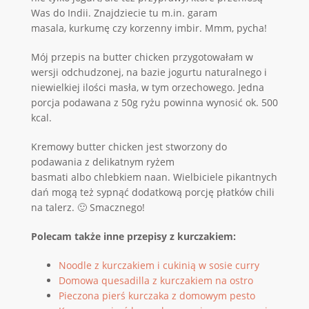
Was do Indii. Znajdziecie tu m.in. garam
masala, kurkumę czy korzenny imbir. Mmm, pycha!
Mój przepis na butter chicken przygotowałam w
wersji odchudzonej, na bazie jogurtu naturalnego i
niewielkiej ilości masła, w tym orzechowego. Jedna
porcja podawana z 50g ryżu powinna wynosić ok. 500
kcal.
Kremowy butter chicken jest stworzony do
podawania z delikatnym ryżem
basmati albo chlebkiem naan. Wielbiciele pikantnych
dań mogą też sypnąć dodatkową porcję płatków chili
na talerz. 🙂 Smacznego!
Polecam także inne przepisy z kurczakiem:
Noodle z kurczakiem i cukinią w sosie curry
Domowa quesadilla z kurczakiem na ostro
Pieczona pierś kurczaka z domowym pesto