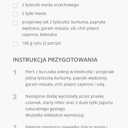
2
łyżeczki masła orzechowego
2
łyżki masła
przyprawy (ok 2 łyżeczki): kurkuma, papryka
wędzona, garam masala, sól, chili pieprz
cayenne, kolendra
100
g
ryżu (2 porcje)
INSTRUKCJA PRZYGOTOWANIA
1
Pierś z kurczaka pokryj w kosteczkę i przypraw
jedną łyżeczką kurkumy, papryki wędzonej,
garam masala, chili pieprz cayenne i solą.
2
Następnie dodaj wyciśnięty przez praskę
czosnek, starty imbir oraz 2 duże łyżki jogurtu
naturalnego gęstego.
Wszystko dokładnie wymieszaj.
3
Patelnię posmaruj niewielką ilością masła i