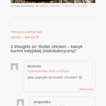
OPUBLIKOWANO W
MIĘSA
,
OBIADY
,
PRZEPISY
,
SLIDER
Post
Pieczony sernik bez
navigation
spodu – wersja fit
2 thoughts on “
Butter chicken – klasyk
kuchni indyjskiej (niskokaloryczny)
”
Anonim
9 października, 2022 o 3:23 pm
Jaka papryka do butter chicken? 😉
Odpowiedz
atopestka