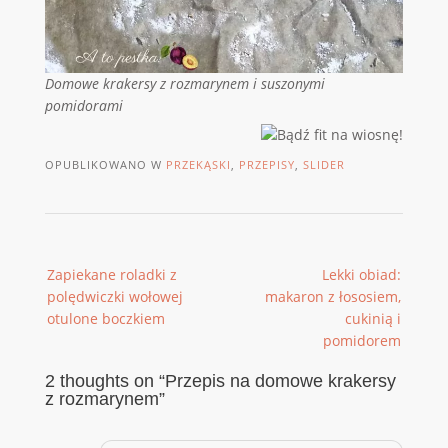
Domowe krakersy z rozmarynem i suszonymi
pomidorami
OPUBLIKOWANO W
PRZEKĄSKI
,
PRZEPISY
,
SLIDER
Post
Zapiekane roladki z
Lekki obiad:
navigation
polędwiczki wołowej
makaron z łososiem,
otulone boczkiem
cukinią i
pomidorem
2 thoughts on “
Przepis na domowe krakersy
z rozmarynem
”