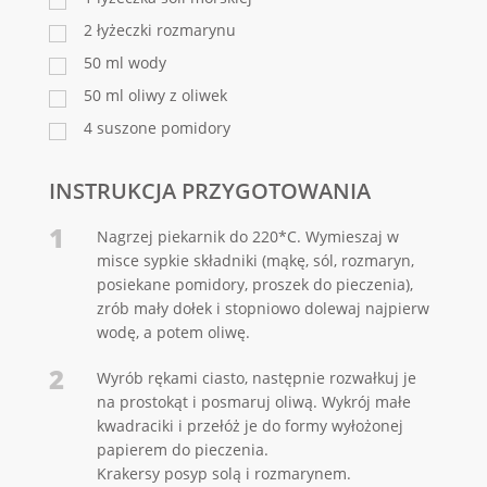
2
łyżeczki rozmarynu
50
ml
wody
50
ml
oliwy z oliwek
4
suszone pomidory
INSTRUKCJA PRZYGOTOWANIA
1
Nagrzej piekarnik do 220*C. Wymieszaj w
misce sypkie składniki (mąkę, sól, rozmaryn,
posiekane pomidory, proszek do pieczenia),
zrób mały dołek i stopniowo dolewaj najpierw
wodę, a potem oliwę.
2
Wyrób rękami ciasto, następnie rozwałkuj je
na prostokąt i posmaruj oliwą. Wykrój małe
kwadraciki i przełóż je do formy wyłożonej
papierem do pieczenia.
Krakersy posyp solą i rozmarynem.