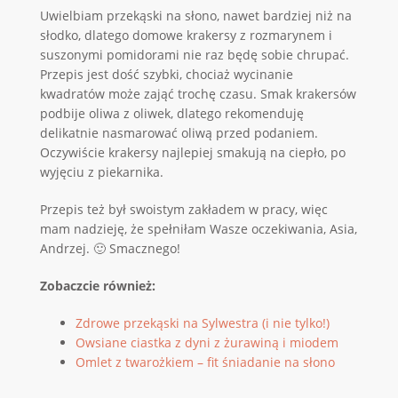
Uwielbiam przekąski na słono, nawet bardziej niż na
słodko, dlatego domowe krakersy z rozmarynem i
suszonymi pomidorami nie raz będę sobie chrupać.
Przepis jest dość szybki, chociaż wycinanie
kwadratów może zająć trochę czasu. Smak krakersów
podbije oliwa z oliwek, dlatego rekomenduję
delikatnie nasmarować oliwą przed podaniem.
Oczywiście krakersy najlepiej smakują na ciepło, po
wyjęciu z piekarnika.
Przepis też był swoistym zakładem w pracy, więc
mam nadzieję, że spełniłam Wasze oczekiwania, Asia,
Andrzej. 🙂 Smacznego!
Zobaczcie również:
Zdrowe przekąski na Sylwestra (i nie tylko!)
Owsiane ciastka z dyni z żurawiną i miodem
Omlet z twarożkiem – fit śniadanie na słono