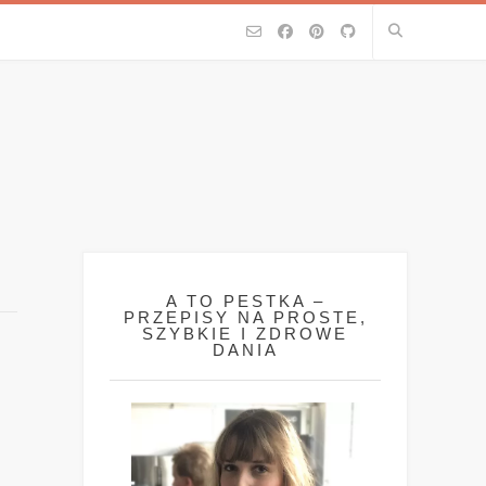
A TO PESTKA –
PRZEPISY NA PROSTE,
SZYBKIE I ZDROWE
DANIA