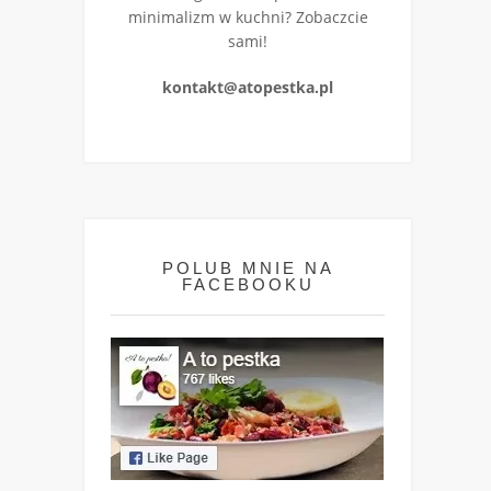
minimalizm w kuchni? Zobaczcie
sami!
kontakt@atopestka.pl
POLUB MNIE NA
FACEBOOKU