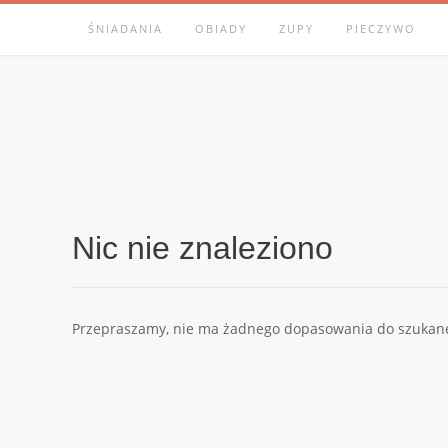
Skip
ŚNIADANIA
OBIADY
ZUPY
PIECZYWO
to
content
Nic nie znaleziono
Przepraszamy, nie ma żadnego dopasowania do szukanej 