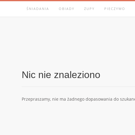
Skip
ŚNIADANIA
OBIADY
ZUPY
PIECZYWO
to
content
Nic nie znaleziono
Przepraszamy, nie ma żadnego dopasowania do szukanej 