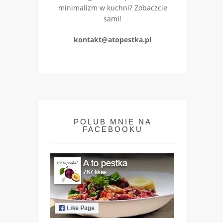
minimalizm w kuchni? Zobaczcie
sami!
kontakt@atopestka.pl
POLUB MNIE NA
FACEBOOKU