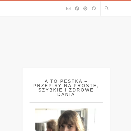
A TO PESTKA –
PRZEPISY NA PROSTE,
SZYBKIE I ZDROWE
DANIA